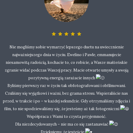
Nie mogliśmy sobie wymarzyć lepszego duetu na uwiecznienie
najważniejszego dnia w życiu. Ewelino i Pawle, emmanujecie
niesamowitą radością, kochacie to, co robicie, a Wasze małżeńskie
zgranie widać podczas Waszej pracy. Macie otwarte umysły a swoją
pozytywną energią zarażacie innych
Byliśmy pierwszy raz w życiu tak obfotografowani i obfilmowani.
Czuliśmy się wyjątkowi i ważni, bez grama stresu. Wspieraliście nas
przed, w trakcie i po – w każdej sekundzie. Gdy otrzymaliśmy zdjęcia i
film, to nie spodziewaliśmy się, że jesteśmy aż tak fotogeniczni
Współpraca z Wami to czysta przyjemność.
Dla niezdecydowanych – nie ma co się zastanawiać
Dziękujemy, że jesteście