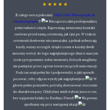
Z całego serca polecamy
ORLE OKO Photography &
Cinematography
!!!
Niezaprzeczalni profesjonaliści,
pełni radości i ciepła. Zapewniają nieustanny kontakt
zarówno przed samą ceremonią, jak i już po. W trakcie
ceremonii dosłownie niezauważalni, a jednak uchwycają
każdy, ważny szczegół, dzięki czemu w każdej chwili
możemy wrócić do tego najpiękniejszego dnia w naszym
życiu i przypomnieć sobie momenty, których mogliśmy
nie pamiętać przez ogrom towarzyszących nam emocji.
Podczas sesji pełny luz i podpowiedzi, w jaki sposób
pozować, żeby zdjęcia wyszły jak najpiękniejsze
W
głowie pełno pomysłów, potrafią dostosować otoczenie
do charakteru pary. Gdybyśmy mieli wybrać jeszcze raz,
bez wątpienia byłaby to Ewelina i Paweł!
Na pewno
spotkamy się przy następnej okazji